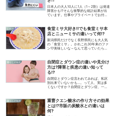
き!?
日本人の大人10人に1人（1～2割）は発達
障害かも!?そんな衝撃的な統計結果が出
ています。仕事やプライベートでお付き
合いする中に「何となく違う」と感じる
人っていませんか?その人って発達障害?
今回は「大人の発達障害は本人に伝える
食堂ミサ大好き‼でも食堂ミサ本
お料理
べきか」どうするのが良いのか調べてみ
店とニューミサの違いって何⁉
ました。
新潟県民だけでなく長野県民にも大人気
の「食堂ミサ」。かれこれ30年来のファ
ン♡美味しいな～なんて思っていたらマ
ツコの知らない世界やせっかくグルメに
も登場してるじゃない‼全国区になってび
っくり‼今回は「食堂ミサ」に迫ってみま
自閉症とダウン症の違いや見分け
暮らしの知恵
した。
方は?障害と疾患の違い知って
る!?
自閉症とダウン症言われてみれば、私区
別出来ていないかも…。って人、実は多
くないですか？自閉症とダウン症、一体
何がどう違うのか⁉正しい違いを知りた
い‼そう感じた自分の為に。今回は自閉症
とダウン症の違いを調べてみました。自
重曹クエン酸水の作り方その効果
暮らしの知恵
閉症とダウン症の違いと...
とは!?市販の炭酸水との違いは
何?