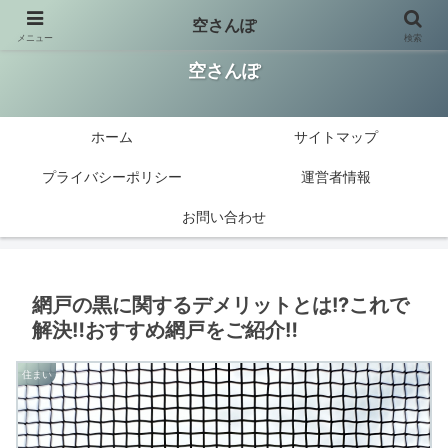
空さんぽ
メニュー
検索
楽しい美味しい大好き!今知りたい情報を発信
空さんぽ
ホーム
サイトマップ
プライバシーポリシー
運営者情報
お問い合わせ
網戸の黒に関するデメリットとは!?これで
解決‼おすすめ網戸をご紹介‼
住まい