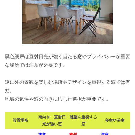
黒色網戸は直射日光が強く当たる窓やプライバシーが重要
な場所では注意が必要です。
逆に外の景観を楽しむ場所やデザインを重視する窓では有
効。
地域の気候や窓の向きに応じた選択が重要です。
南向き・直射日
眺望を重視する
設置場所
寝室や浴室
光が強い窓
窓
注意
推奨
注意