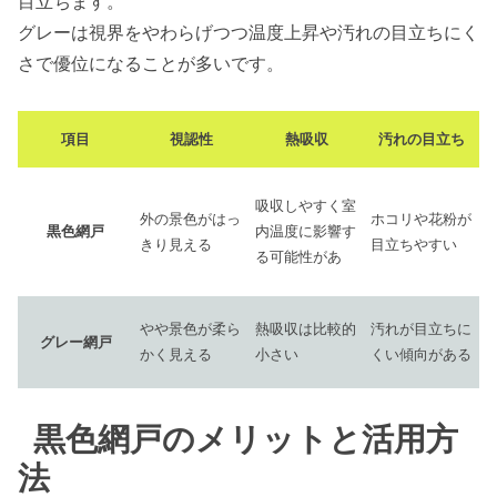
目立ちます。
グレーは視界をやわらげつつ温度上昇や汚れの目立ちにく
さで優位になることが多いです。
項目
視認性
熱吸収
汚れの目立ち
吸収しやすく室
外の景色がはっ
ホコリや花粉が
黒色網戸
内温度に影響す
きり見える
目立ちやすい
る可能性があ
やや景色が柔ら
熱吸収は比較的
汚れが目立ちに
グレー網戸
かく見える
小さい
くい傾向がある
黒色網戸のメリットと活用方
法