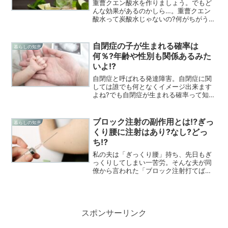
重曹クエン酸水を作りましょう。でもど
んな効果があるのかしら…。重曹クエン
酸水って炭酸水じゃないの?何がちがう
の?？そこで今回は、重曹とクエン酸でつ
くる炭酸水とメリットデメリットについ
て徹底的に調べてみました。
自閉症の子が生まれる確率は
暮らしの知恵
何％?年齢や性別も関係あるみた
いよ!?
自閉症と呼ばれる発達障害。自閉症に関
しては誰でも何となくイメージ出来ます
よね?でも自閉症が生まれる確率って知っ
ていますか?実際どれくらい可能性ってあ
るのか知りたいくないですか?今回は自閉
症の生まれる確率について調べてみまし
ブロック注射の副作用とは⁉ぎっ
暮らしの知恵
た。
くり腰に注射はあり?なし?どっ
ち⁉
私の夫は「ぎっくり腰」持ち、先日もぎ
っくりしてしまい一苦労。そんな夫が同
僚から言われた「ブロック注射打てばす
ぐ良くなる‼」この一言で病院へ…。ブロ
ック注射には副作用がある?ぎっくり腰に
ブロック注射は…?ブロック注射を考えた
我が家の体験談です。
スポンサーリンク