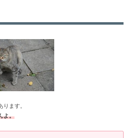
あります。
んよ。