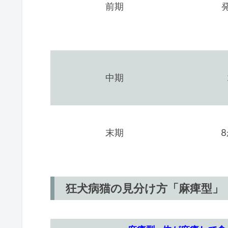
前期
中期
末期
8
狂犬病猫の見分け方「麻痺型」