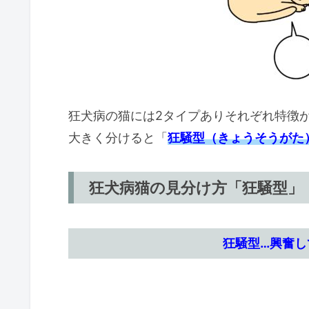
狂犬病の猫には2タイプありそれぞれ特徴
大きく分けると「
狂騒型（きょうそうがた
狂犬病猫の見分け方「狂騒型」
狂騒型…興奮し