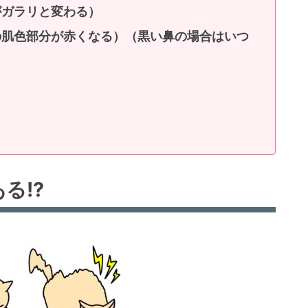
がガラリと変わる）
の肌色部分が赤くなる）（黒い鼻の場合はいつ
る!?