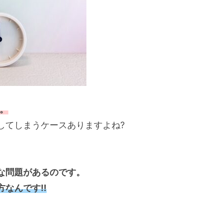
。
してしまうケースありますよね?
な問題があるのです。
方なんです‼
。