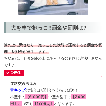
犬を車で抱っこ‼罰金や罰則は?
膝の上に乗せたり、抱っこした状態で運転すると罰金や罰
則、反則金が発生します。
ちなみに、子供を膝の上に座らせるのも同じ違法行為なん
ですよ。
道路交通法違反
青キップ
の場合は反則金を支払えば終了。
小型車で
【6,000円】
中型大型車で
【7,000
円】、
点数も
【1点減点】
となります。