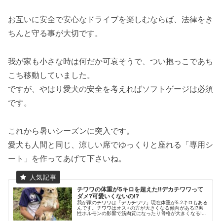
お互いに安全で安心なドライブを楽しむならば、法律をき
ちんと守る事が大切です。
我が家も小さな時は何だか可哀そうで、つい抱っこであち
こち移動していました。
ですが、やはり愛犬の安全を考えればソフトゲージは必須
です。
これから暑いシーズンに突入です。
愛犬も人間と同じ、涼しい席でゆっくりと座れる「専用シ
ート」を作ってあげて下さいね。
チワワの体重が5キロを超えた‼デカチワワって
ダメ?可愛いくないの!?
我が家のチワワは「デカチワワ」現在体重が5.2キロもある
んです。チワワはオス♂の方が大きくなる傾向がある!?男
性ホルモンの影響で筋肉質になったり骨格が大きくなる!?
早期の去勢も関係するとか。今回は「デカチワワ」の飼い