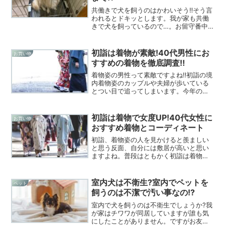
共働きで犬を飼うのはかわいそう‼そう言
われるとドキッとします。我が家も共働
きで犬を飼っているので…。お留守番中
の愛犬はどう思ってるのでしょうか?今回
は共働きで犬を飼うのはありかなしか!?
我が家の飼い方もご紹介します。
初詣は着物が素敵!40代男性にお
お買い物
すすめの着物を徹底調査‼
着物姿の男性って素敵ですよね‼初詣の境
内着物姿のカップルや夫婦が歩いている
とつい目で追ってしまいます。今年の初
詣は着物で出かけてみましょう。なら40
代の男性に似合う着物ってどんなもの?今
回は初詣におすすめの男性着物を調べて
初詣は着物で女度UP!40代女性に
お買い物
みました。
おすすめ着物とコーディネート
初詣、着物姿の人を見かけると羨ましい
と思う反面、自分には敷居が高いと思い
ますよね。普段はともかく初詣は着物で
出かけてみたいと思っても…。40代に似
合う着物ってどんなもの?着物の決まりを
知らないから場違いにならない⁉そんな
室内犬は不衛生?室内でペットを
ペット
40代女性おすすめの着物をご紹介。
飼うのは不潔で汚い事なの!?
室内で犬を飼うのは不衛生でしょうか?我
が家はチワワが同居していますが誰も気
にしたことがありません。ですがお友達