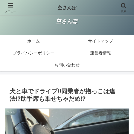
空さんぽ
メニュー
検索
楽しい美味しい大好き!今知りたい情報を発信
空さんぽ
ホーム
サイトマップ
プライバシーポリシー
運営者情報
お問い合わせ
犬と車でドライブ‼同乗者が抱っこは違
法!?助手席も乗せちゃだめ!?
ペット