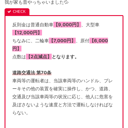
我が家も昔やっちゃいました💦
反則金は普通自動車
【9,000円】
、大型車
【12,000円】
ちなみに、二輪車
【7,000円】
、原付
【6,000
円】
点数は
【2点減点】
となります。
道路交通法 第70条
車両等の運転者は、当該車両等のハンドル、ブレ
ーキその他の装置を確実に操作し、かつ、道路、
交通及び当該車両等の状況に応じ、他人に危害を
及ぼさないような速度と方法で運転しなければな
らない。