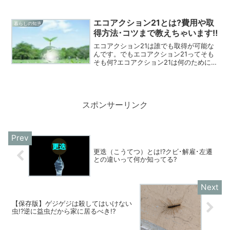
で「犬は飼いたいけど部屋が不衛生にな
るから嫌」って人が結構いるんです。今
回は室内犬は不衛生なのか？調べてみま
エコアクション21とは?費用や取
暮らしの知恵
した。
得方法･コツまで教えちゃいます‼
エコアクション21は誰でも取得が可能な
んです。でもエコアクション21ってそも
そも何?エコアクション21は何のために認
証登録するのか?エコアクション21運営の
コツってあるのか?今回は取得を考える皆
さんへ簡単に説明してみたいと思いま
す。
スポンサーリンク
更迭（こうてつ）とは!?クビ･解雇･左遷
との違いって何か知ってる?
【保存版】ゲジゲジは殺してはいけない
虫!?逆に益虫だから家に居るべき!?