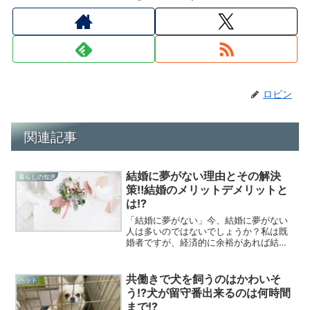
ロビン
関連記事
結婚に夢がない理由とその解決
暮らしの知恵
策‼結婚のメリットデメリットと
は!?
「結婚に夢がない」今、結婚に夢がない
人は多いのではないでしょうか？私は既
婚者ですが、経済的に余裕があれば結婚
しませんでした。昔の人間ですが、当時
から結婚願望はありませんでしたね。今
回は結婚に夢がない理由とその解決策に
共働きで犬を飼うのはかわいそ
ペット
ついて考えてみました。
う!?犬が留守番出来るのは何時間
まで!?