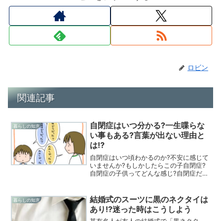
ロビン
関連記事
自閉症はいつ分かる?一生喋らな
暮らしの知恵
い事もある?言葉が出ない理由と
は⁉
自閉症はいつ頃わかるのか?不安に感じて
いませんか?もしかしたらこの子自閉症?
自閉症の子供ってどんな感じ?自閉症だと
一生喋らないこともあるの?自分の子供が
自閉症だったらどうしたらいいのか…。
今回は言葉が出ない理由や自閉症につい
結婚式のスーツに黒のネクタイは
暮らしの知恵
て詳しく調べてみました。
あり!?迷った時はこうしよう