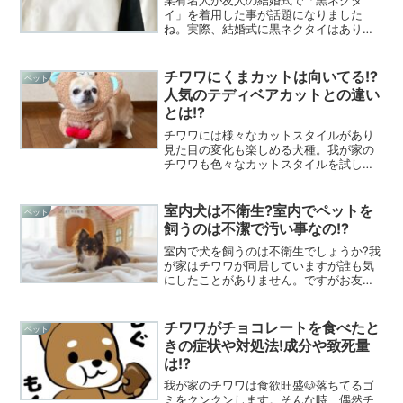
某有名人が友人の結婚式で「黒ネクタ
イ」を着用した事が話題になりました
ね。実際、結婚式に黒ネクタイはあり
か？なしか？白いネクタイって他に使う
時ないじゃん。黒系のネクタイしかもっ
てないもんね～。そんな方の為にどうし
チワワにくまカットは向いてる!?
ペット
たら良いのか調べてみました。
人気のテディベアカットとの違い
とは!?
チワワには様々なカットスタイルがあり
見た目の変化も楽しめる犬種。我が家の
チワワも色々なカットスタイルを試した
ことがあります。カットする事で違う犬
種に変身したようで本当可愛いですよね
♡そんなチワワに人気の「くまカット」
室内犬は不衛生?室内でペットを
ペット
一体どんなカットスタイルなのか興味
飼うのは不潔で汚い事なの!?
津々です♪
室内で犬を飼うのは不衛生でしょうか?我
が家はチワワが同居していますが誰も気
にしたことがありません。ですがお友達
で「犬は飼いたいけど部屋が不衛生にな
るから嫌」って人が結構いるんです。今
回は室内犬は不衛生なのか？調べてみま
チワワがチョコレートを食べたと
ペット
した。
きの症状や対処法!成分や致死量
は!?
我が家のチワワは食欲旺盛🐶落ちてるゴ
ミをクンクンします。そんな時、偶然チ