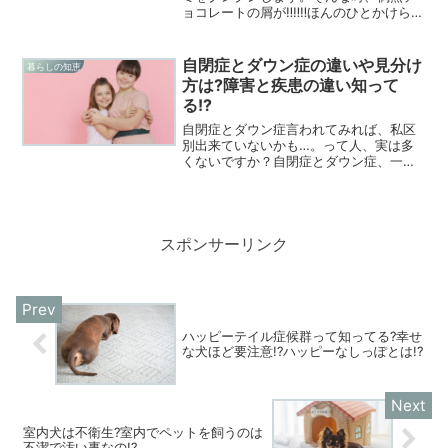
ョコレートの屑が‼‼‼ほんのひとかけらだ
けど食べちゃった‼‼‼そんな時も慌てな
い。今回はチワワがチョコレートを食べ
た時の対処法のお話です。チワワがチョ
自閉症とダウン症の違いや見分け
暮らしの知恵
コレートを食べたと...
方は?障害と疾患の違い知って
る!?
自閉症とダウン症言われてみれば、私区
別出来ていないかも…。って人、実は多
くないですか？自閉症とダウン症、一体
何がどう違うのか⁉正しい違いを知りた
い‼そう感じた自分の為に。今回は自閉症
とダウン症の違いを調べてみました。自
閉症とダウン症の違いと...
スポンサーリンク
ハッピーテイル症候群って知ってる?幸せ
な犬ほど要注意!?ハッピーなしっぽとは!?
室内犬は不衛生?室内でペットを飼うのは
不潔で汚い事なの!?