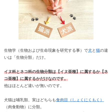
生物学（生物および生命現象を研究する事）で
犬
と
猫
の違
いは「生物分類」だけ。
イヌ科とネコ科の生物分類は【イヌ亜種】に属するか【ネ
コ亜種】に属するかだけなのです。
他はほとんど違いが無いのです。
犬猫は哺乳類、実はどちらも
食肉目（しょくにくもく）
（肉食動物）に分類。