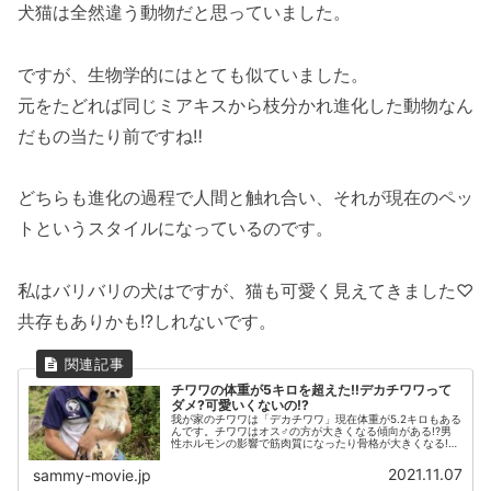
犬猫は全然違う動物だと思っていました。
ですが、生物学的にはとても似ていました。
元をたどれば同じミアキスから枝分かれ進化した動物なん
だもの当たり前ですね‼
どちらも進化の過程で人間と触れ合い、それが現在のペッ
トというスタイルになっているのです。
私はバリバリの犬はですが、猫も可愛く見えてきました♡
共存もありかも!?しれないです。
チワワの体重が5キロを超えた‼デカチワワって
ダメ?可愛いくないの!?
我が家のチワワは「デカチワワ」現在体重が5.2キロもある
んです。チワワはオス♂の方が大きくなる傾向がある!?男
性ホルモンの影響で筋肉質になったり骨格が大きくなる!?
早期の去勢も関係するとか。今回は「デカチワワ」の飼い
主を代表して、色々な角度から調べてみました。
2021.11.07
sammy-movie.jp